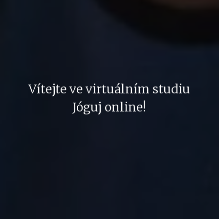
Vítejte ve virtuálním studiu
Jóguj online!