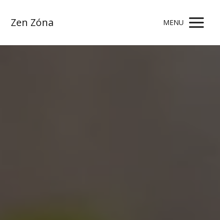
Zen Zóna
MENU