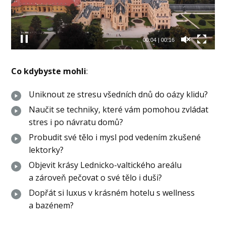
00:05
|
00:16
Co kdybyste mohli
:
Uniknout ze stresu všedních dnů do oázy klidu?
Naučit se techniky, které vám pomohou zvládat
stres i po návratu domů?
Probudit své tělo i mysl pod vedením zkušené
lektorky?
Objevit krásy Lednicko-valtického areálu
a zároveň pečovat o své tělo i duši?
Dopřát si luxus v krásném hotelu s wellness
a bazénem?