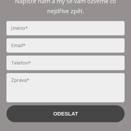
Napište nám a my se vám ozveme co
nejdříve zpět.
ODESLAT