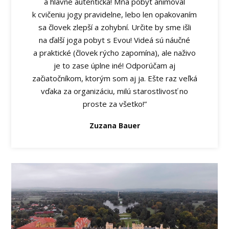
a hlavne autentická! Mňa pobyt animoval
k cvičeniu jogy pravidelne, lebo len opakovaním
sa človek zlepší a zohybní. Určite by sme išli
na ďalší joga pobyt s Evou! Videá sú náučné
a praktické (človek rýcho zapomína), ale naživo
je to zase úplne iné! Odporúčam aj
začiatočníkom, ktorým som aj ja. Ešte raz veľká
vďaka za organizáciu, milú starostlivosť no
proste za všetko!”
Zuzana Bauer
Video
přehrávač