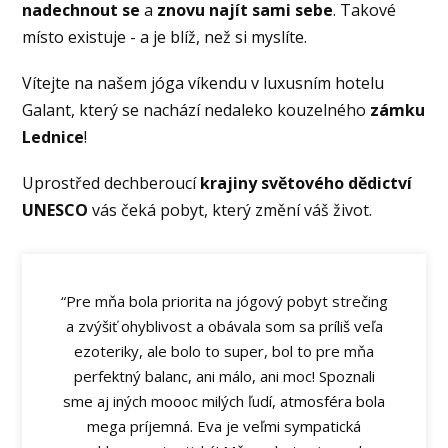
nadechnout se
a
znovu najít sami sebe
. Takové
místo existuje - a je blíž, než si myslíte.
Vítejte na našem jóga víkendu v luxusním hotelu
Galant, který se nachází nedaleko kouzelného
zámku
Lednice
!
Uprostřed dechberoucí
krajiny světového dědictví
UNESCO
vás čeká pobyt, který změní váš život.
“Pre mňa bola priorita na jógový pobyt strečing
a zvýšiť ohyblivost a obávala som sa príliš veľa
ezoteriky, ale bolo to super, bol to pre mňa
perfektný balanc, ani málo, ani moc! Spoznali
sme aj iných moooc milých ľudí, atmosféra bola
mega príjemná. Eva je veľmi sympatická