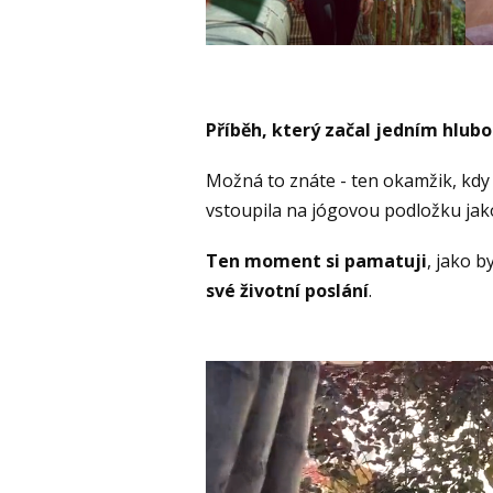
Příběh, který začal jedním hl
Možná to znáte - ten okamžik, kd
vstoupila na jógovou podložku jak
Ten moment si pamatuji
, jako b
své životní poslání
.
Video
přehrávač