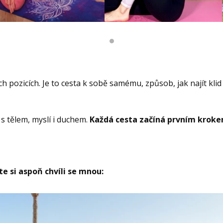
ch pozicích. Je to cesta k sobě samému, způsob, jak najít kli
i s tělem, myslí i duchem.
Každá cesta začíná prvním krok
čte si aspoň chvíli se mnou: