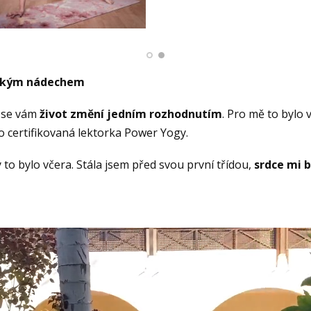
ubokým nádechem
y se vám
život změní jedním rozhodnutím
. Pro mě to bylo 
o certifikovaná lektorka Power Yogy.
y to bylo včera. Stála jsem před svou první třídou,
srdce mi b