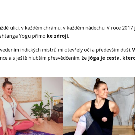
ždé ulici, v každém chrámu, v každém nádechu. V roce 2017 
 Ashtanga Yogu přímo
ke zdroji
.
 vedením indických mistrů mi otevřely oči a především duši.
V
ance a s ještě hlubším přesvědčením, že
jóga je cesta, ktero