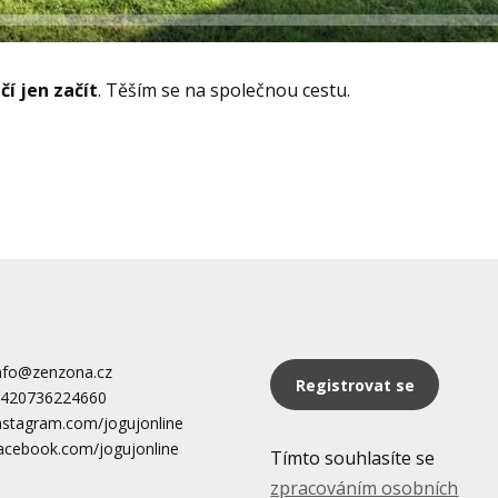
čí jen začít
. Těším se na společnou cestu.
nfo@zenzona.cz
Registrovat se
420736224660
nstagram.com/jogujonline
acebook.com/jogujonline
Tímto souhlasíte se
zpracováním osobních