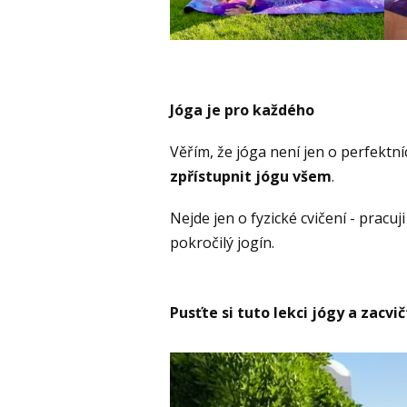
Jóga je pro každého
Věřím, že jóga není jen o perfektní
zpřístupnit jógu všem
.
Nejde jen o fyzické cvičení - pracuj
pokročilý jogín.
Pusťte si tuto lekci jógy a zacvi
Video
přehrávač