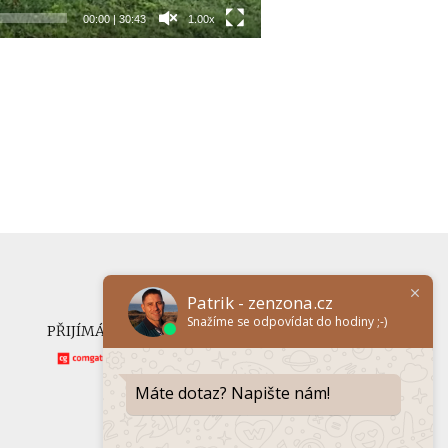
00:00
|
30:43
1.00x
Patrik - zenzona.cz
Snažíme se odpovídat do hodiny ;-)
PŘIJÍMÁME ONLINE PLATBY
Máte dotaz? Napište nám!