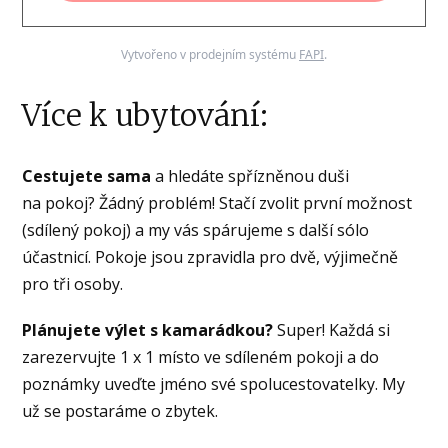
Vytvořeno v prodejním systému
FAPI
.
Více k ubytování:
Cestujete sama
a hledáte spřízněnou duši
na pokoj? Žádný problém! Stačí zvolit první možnost
(sdílený pokoj) a my vás spárujeme s další sólo
účastnicí. Pokoje jsou zpravidla pro dvě, výjimečně
pro tři osoby.
Plánujete výlet s kamarádkou?
Super! Každá si
zarezervujte 1 x 1 místo ve sdíleném pokoji a do
poznámky uveďte jméno své spolucestovatelky. My
už se postaráme o zbytek.