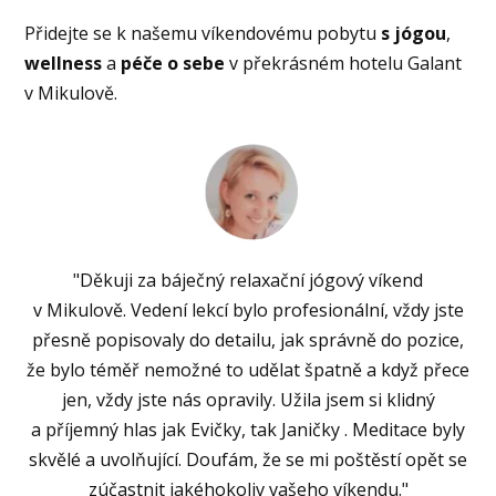
Přidejte se k našemu víkendovému pobytu
s jógou
,
wellness
a
péče o sebe
v překrásném hotelu Galant
v Mikulově.
"Děkuji za báječný relaxační jógový víkend
v Mikulově. Vedení lekcí bylo profesionální, vždy jste
přesně popisovaly do detailu, jak správně do pozice,
že bylo téměř nemožné to udělat špatně a když přece
jen, vždy jste nás opravily. Užila jsem si klidný
a příjemný hlas jak Evičky, tak Janičky . Meditace byly
skvělé a uvolňující. Doufám, že se mi poštěstí opět se
zúčastnit jakéhokoliv vašeho víkendu."