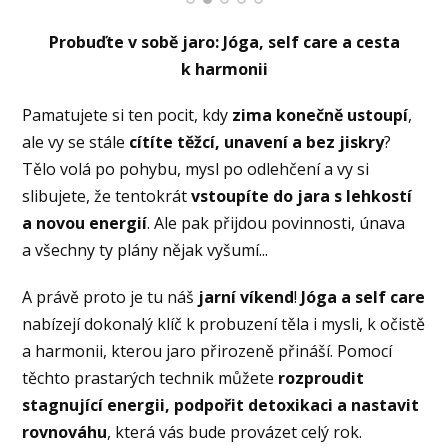
Probuďte v sobě jaro: Jóga, self care a cesta
k harmonii
Pamatujete si ten pocit, kdy
zima konečně ustoupí
,
ale vy se stále
cítíte těžcí, unavení a bez jiskry
?
Tělo volá po pohybu, mysl po odlehčení a vy si
slibujete, že tentokrát
vstoupíte do jara s lehkostí
a novou energií
. Ale pak přijdou povinnosti, únava
a všechny ty plány nějak vyšumí...
A právě proto je tu náš
jarní víkend
!
Jóga a self care
nabízejí dokonalý klíč k probuzení těla i mysli, k očistě
a harmonii, kterou jaro přirozeně přináší. Pomocí
těchto prastarých technik můžete
rozproudit
stagnující energii, podpořit detoxikaci a nastavit
rovnováhu
, která vás bude provázet celý rok.