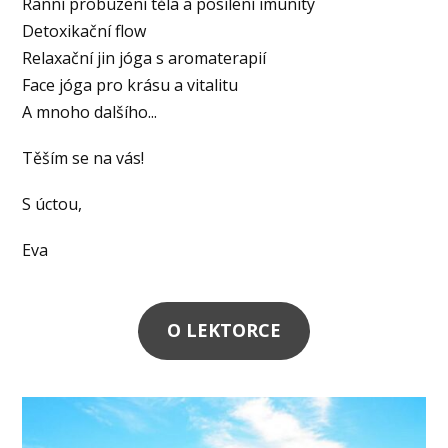
Ranní probuzení těla a posílení imunity
Detoxikační flow
Relaxační jin jóga s aromaterapií
Face jóga pro krásu a vitalitu
A mnoho dalšího...
Těším se na vás!
S úctou,
Eva
O LEKTORCE