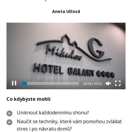
Aneta Ulčová
Video
přehrávač
00:06
|
00:53
Co kdybyste mohli
:
Uniknout každodennímu shonu?
Naučit se techniky, které vám pomohou zvládat
stres i po návratu domů?