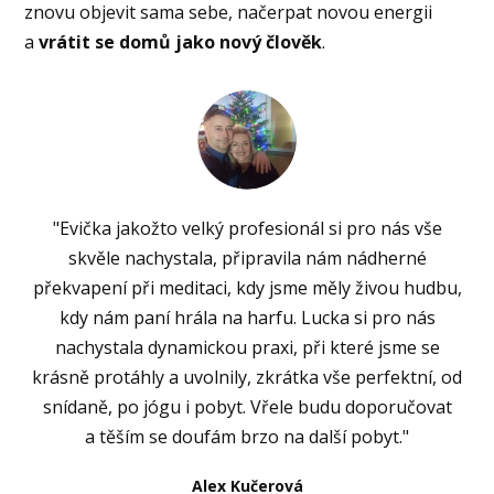
znovu objevit sama sebe, načerpat novou energii
a
vrátit se domů jako nový člověk
.
"Evička jakožto velký profesionál si pro nás vše
skvěle nachystala, připravila nám nádherné
překvapení při meditaci, kdy jsme měly živou hudbu,
kdy nám paní hrála na harfu. Lucka si pro nás
nachystala dynamickou praxi, při které jsme se
krásně protáhly a uvolnily, zkrátka vše perfektní, od
snídaně, po jógu i pobyt. Vřele budu doporučovat
a těším se doufám brzo na další pobyt."
Alex Kučerová