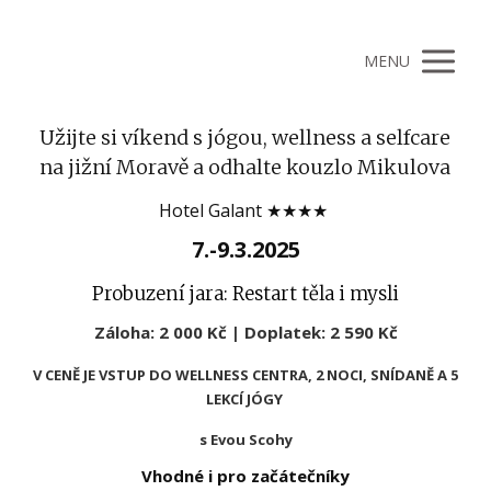
MENU
Užijte si víkend s jógou, wellness a selfcare
na jižní Moravě a odhalte kouzlo Mikulova
Hotel Galant ★★★★
7.-9.3.2025
Probuzení jara: Restart těla i mysli
Záloha:
2 000 Kč |
Doplatek:
2 590 Kč
V CENĚ JE VSTUP DO WELLNESS CENTRA, 2 NOCI,
SNÍDANĚ A 5
LEKCÍ JÓGY
s Evou Scohy
Vhodné i pro začátečníky