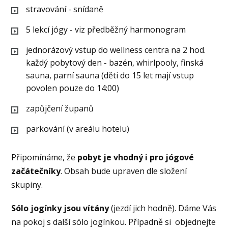
stravování - snídaně
5 lekcí jógy - viz předběžný harmonogram
jednorázový vstup do wellness centra na 2 hod.
každý pobytový den - bazén, whirlpooly, finská
sauna, parní sauna (děti do 15 let mají vstup
povolen pouze do 14:00)
zapůjčení županů
parkování (v areálu hotelu)
Připomínáme, že
pobyt je vhodný i pro jógové
začátečníky
. Obsah bude upraven dle složení
skupiny.
Sólo jogínky jsou vítány
(jezdí jich hodně). Dáme Vás
na pokoj s další sólo jogínkou. Případně si objednejte