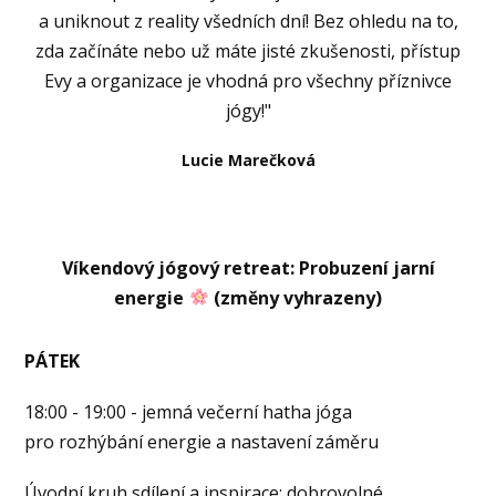
a uniknout z reality všedních dní! Bez ohledu na to,
zda začínáte nebo už máte jisté zkušenosti, přístup
Evy a organizace je vhodná pro všechny příznivce
jógy!"
Lucie Marečková
Víkendový jógový retreat: Probuzení jarní
energie
(změny vyhrazeny)
PÁTEK
18:00 - 19:00 - jemná večerní hatha jóga
pro rozhýbání energie a nastavení záměru
Úvodní kruh sdílení a inspirace: dobrovolné