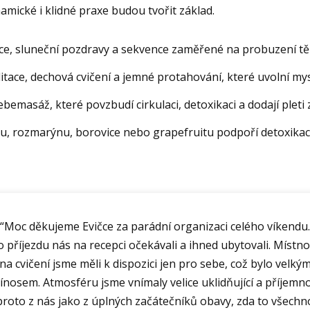
namické i klidné praxe budou tvořit základ.
ice, sluneční pozdravy a sekvence zaměřené na probuzení t
ace, dechová cvičení a jemné protahování, které uvolní mysl 
ebemasáž, které povzbudí cirkulaci, detoxikaci a dodají pleti 
u, rozmarýnu, borovice nebo grapefruitu podpoří detoxikaci
“Moc děkujeme Evičce za parádní organizaci celého víkendu.
o příjezdu nás na recepci očekávali a ihned ubytovali. Místno
na cvičení jsme měli k dispozici jen pro sebe, což bylo velký
ínosem. Atmosféru jsme vnímaly velice uklidňující a příjemn
proto z nás jako z úplných začátečníků obavy, zda to všechn