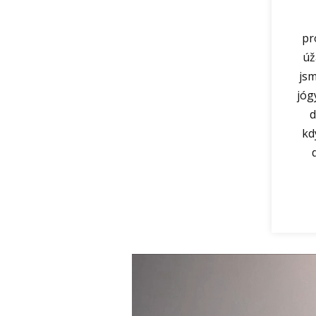
pr
úž
jsm
jóg
d
kd
Video
přehrávač