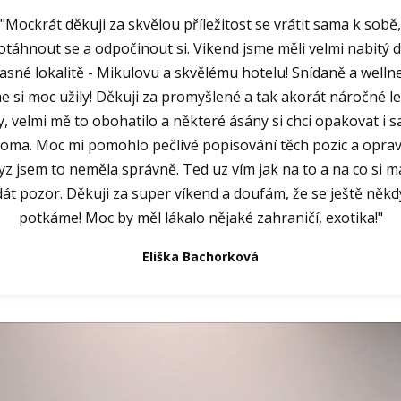
"Mockrát děkuji za skvělou příležitost se vrátit sama k sobě,
otáhnout se a odpočinout si. Vikend jsme měli velmi nabitý d
asné lokalitě - Mikulovu a skvělému hotelu! Snídaně a welln
e si moc užily! Děkuji za promyšlené a tak akorát náročné l
y, velmi mě to obohatilo a některé ásány si chci opakovat i 
oma. Moc mi pomohlo pečlivé popisování těch pozic a opra
yz jsem to neměla správně. Ted uz vím jak na to a na co si 
dát pozor. Děkuji za super víkend a doufám, že se ještě někd
potkáme! Moc by měl lákalo nějaké zahraničí, exotika!"
Eliška Bachorková