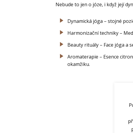
Nebude to jen o józe, i když její dy
Dynamická jóga – stojné poz
Harmonizační techniky – Medit
Beauty rituály – Face jóga a s
Aromaterapie – Esence citron
okamžiku.
P
př