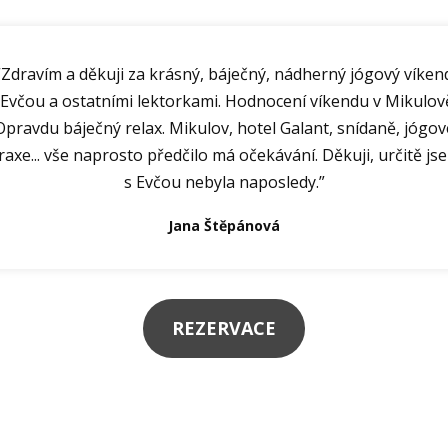
“Zdravím a děkuji za krásný, báječný, nádherný jógový víken
 Evčou a ostatními lektorkami. Hodnocení víkendu v Mikulov
Opravdu báječný relax. Mikulov, hotel Galant, snídaně, jógov
raxe... vše naprosto předčilo má očekávání. Děkuji, určitě js
s Evčou nebyla naposledy.”
Jana Štěpánová
REZERVACE