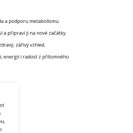
ěla a podporu metabolismu.
a připraví ji na nové začátky.
zdravý, zářivý vzhled.
, energii i radost z přítomného
st
m
ou,
o