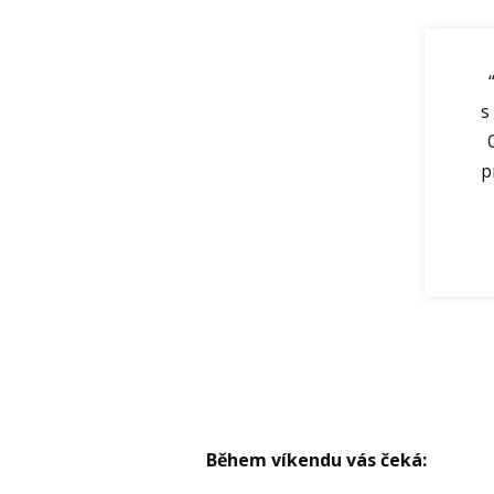
s
p
Během víkendu vás čeká: