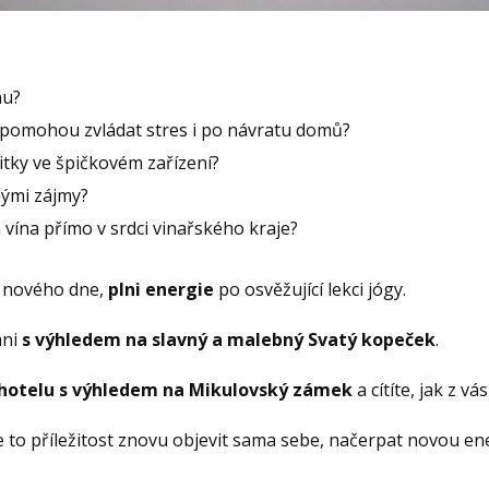
nu?
m pomohou zvládat stres i po návratu domů?
itky ve špičkovém zařízení?
nými zájmy?
vína přímo v srdci vinařského kraje?
o nového dne,
plni energie
po osvěžující lekci jógy.
ani
s výhledem na slavný a malebný Svatý kopeček
.
 hotelu s výhledem na Mikulovský
zámek
a cítíte, jak z v
je to příležitost znovu objevit sama sebe, načerpat novou en