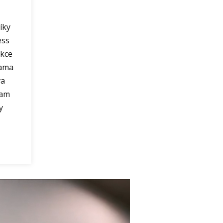
íky
ess
ekce
sama
va
mam
y