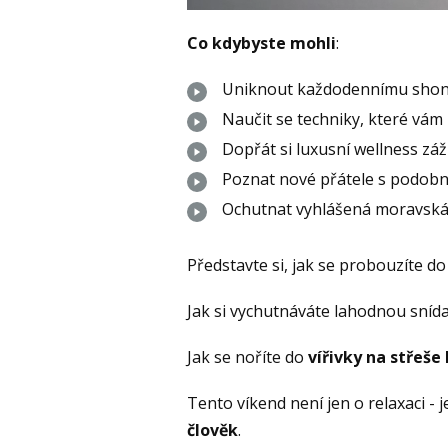
Co kdybyste mohli
:
Uniknout každodennímu sho
Naučit se techniky, které vá
Dopřát si luxusní wellness záž
Poznat nové přátele s podob
Ochutnat vyhlášená moravská 
Představte si, jak se probouzíte d
Jak si vychutnáváte lahodnou sníd
Jak se noříte do
vířivky na střeše
Tento víkend není jen o relaxaci - 
člověk
.