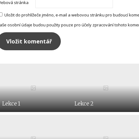
ebová stránka
Uložit do prohlížeče jméno, e-mail a webovou stránku pro budoucí kom
aše osobní údaje budou použity pouze pro účely zpracování tohoto kome
Lekce 1
Lekce 2