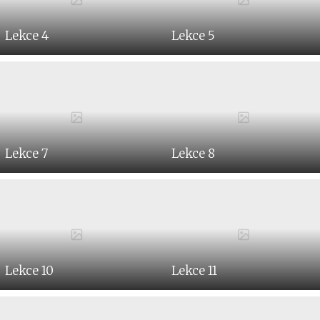
Lekce 4
Lekce 5
Lekce 7
Lekce 8
Lekce 10
Lekce 11