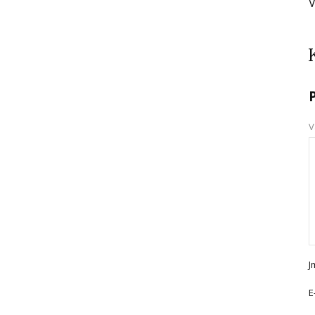
V
V
J
E