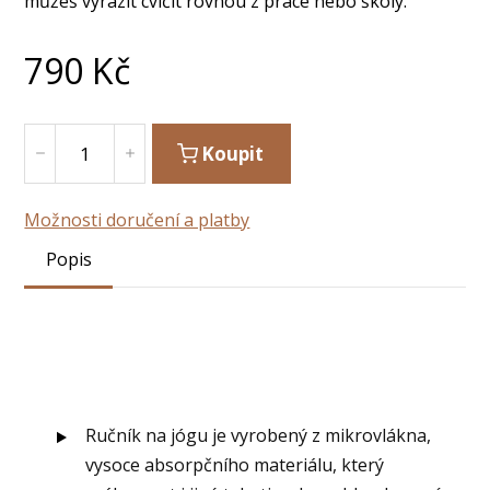
můžeš vyrazit cvičit rovnou z práce nebo školy.
790
Kč
Koupit
Možnosti doručení a platby
Popis
Ručník na jógu je vyrobený z mikrovlákna,
vysoce absorpčního materiálu, který