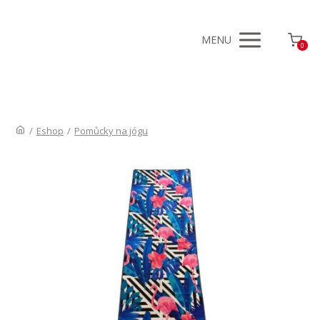
MENU
0
/
Eshop
/
Pomůcky na jógu