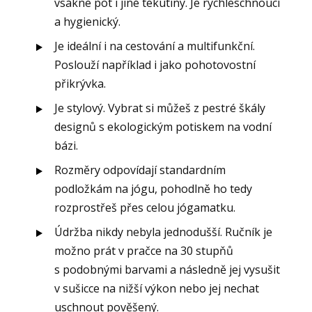
vsákne pot i jiné tekutiny. Je rychleschnoucí
a hygienický.
Je ideální i na cestování a multifunkční.
Poslouží například i jako pohotovostní
přikrývka.
Je stylový. Vybrat si můžeš z pestré škály
designů s ekologickým potiskem na vodní
bázi.
Rozměry odpovídají standardním
podložkám na jógu, pohodlně ho tedy
rozprostřeš přes celou jógamatku.
Údržba nikdy nebyla jednodušší. Ručník je
možno prát v pračce na 30 stupňů
s podobnými barvami a následně jej vysušit
v sušicce na nižší výkon nebo jej nechat
uschnout pověšený.