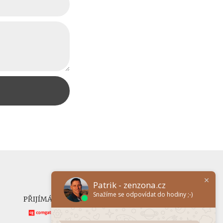
Patrik - zenzona.cz
Snažíme se odpovídat do hodiny ;-)
PŘIJÍMÁME ONLINE PLATBY