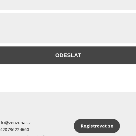
ODESLAT
nfo@zenzona.cz
Registrovat se
420736224660