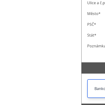
Ulice a č.p
Město*
PSČ*
Stát*
Poznámk
Banko