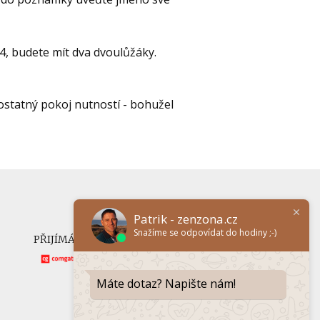
4, budete mít dva dvoulůžáky.
mostatný pokoj nutností - bohužel
Patrik - zenzona.cz
Snažíme se odpovídat do hodiny ;-)
PŘIJÍMÁME ONLINE PLATBY
Máte dotaz? Napište nám!