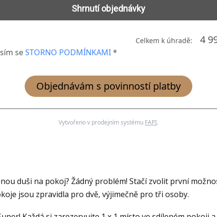
Shrnutí objednávky
4 9
Celkem k úhradě:
sím se
STORNO PODMÍNKAMI
*
Objednávám s povinností platby
Vytvořeno v prodejním systému
FAPI
.
nou duši na pokoj? Žádný problém! Stačí zvolit první možnos
okoje jsou zpravidla pro dvě, výjimečně pro tři osoby.
uper! Každá si zarezervujte 1 x 1 místo ve sdíleném pokoji