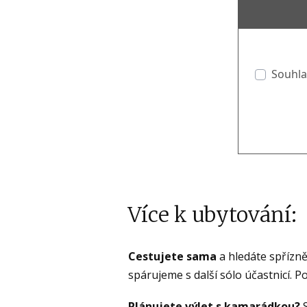
Souhla
Více k ubytování:
Cestujete sama
a hledáte spřízně
spárujeme s další sólo účastnicí. P
Plánujete výlet s kamarádkou?
S