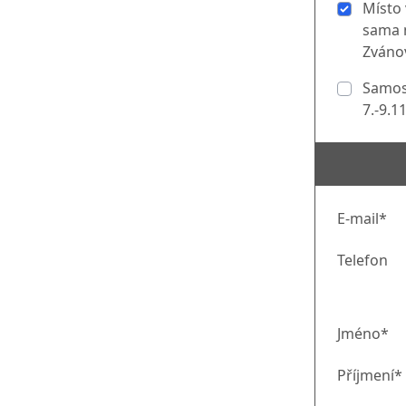
Místo 
sama 
Zvánov
Samost
7.-9.1
E-mail*
Telefon
Jméno*
Příjmení*