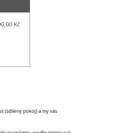
90,00 Kč
t (sdílený pokoj) a my vás
 a do poznámky uveďte jméno své