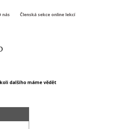
O nás
Členská sekce online lekcí
o
okoli dalšího máme vědět