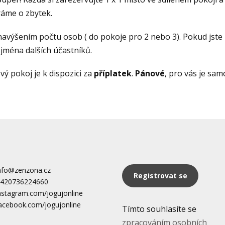
ráme o zbytek.
avýšením počtu osob ( do pokoje pro 2 nebo 3). Pokud jste 
ména dalších účastníků.
ý pokoj je k dispozici za
příplatek
.
Pánové
, pro vás je sa
nfo@zenzona.cz
Registrovat se
420736224660
nstagram.com/jogujonline
acebook.com/jogujonline
Tímto souhlasíte se
zpracováním osobních