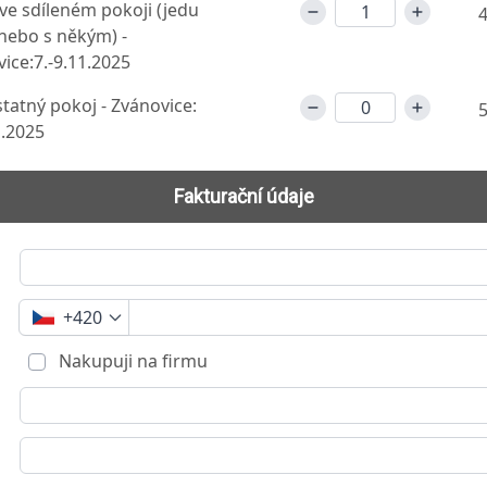
ve sdíleném pokoji (jedu
4
nebo s někým) -
ice:7.-9.11.2025
atný pokoj - Zvánovice:
5
1.2025
Fakturační údaje
+420
Nakupuji na firmu