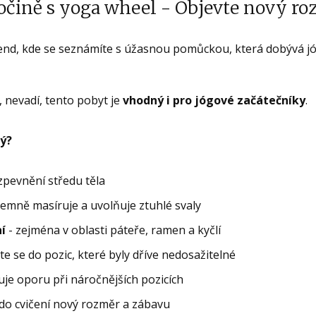
očině s yoga wheel - Objevte nový ro
end, kde se seznámíte s úžasnou pomůckou, která dobývá jó
 nevadí, tento pobyt je
vhodný i pro jógové začátečníky
.
ný?
zpevnění středu těla
jemně masíruje a uvolňuje ztuhlé svaly
í
- zejména v oblasti páteře, ramen a kyčlí
e se do pozic, které byly dříve nedosažitelné
uje oporu při náročnějších pozicích
ší do cvičení nový rozměr a zábavu