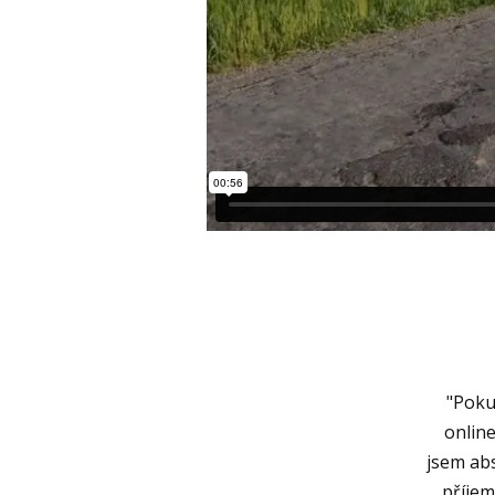
"Poku
onlin
jsem abs
příjem