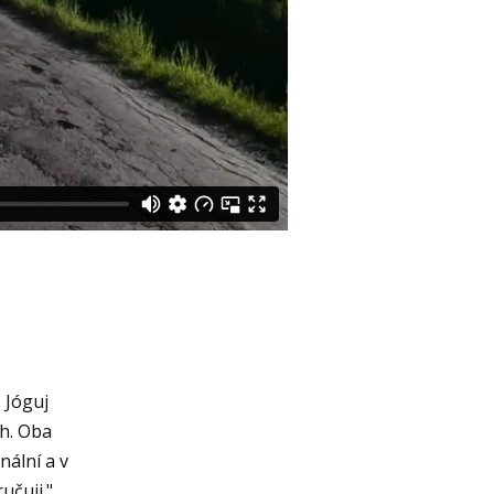
 Jóguj
h. Oba
nální a v
učuji."