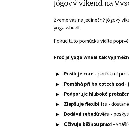
Jógový víkend na Vys
Zveme vás na jedinečný jógový vík
yoga wheel!
Pokud tuto pomůcku vidíte poprvé,
Proč je yoga wheel tak výjimeč
Posiluje core
- perfektní pro 
Pomáhá při bolestech zad
- 
Podporuje hluboké protažen
Zlepšuje flexibilitu
- dostanet
Dodává sebedůvěru
- poskyt
Oživuje běžnou praxi
- vná