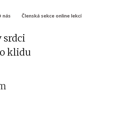
O nás
Členská sekce online lekcí
 srdci
o klidu
em