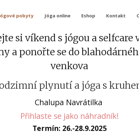
Jógové pobyty
Jóga online
Eshop
Kontakt
te si víkend s jógou a selfcare v
ny a ponořte se do blahodárnéh
venkova
odzimní plynutí a jóga s kruh
Chalupa Navrátilka
Přihlaste se jako náhradník!
Termín: 26.-28.9.2025