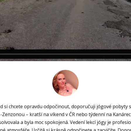
d si chcete opravdu odpočinout, doporučuji jógové pobyty s
e-Zenzonou – kratší na víkend v ČR nebo týdenní na Kanárec
olvovala a byla moc spokojená. Vedení lekcí jógy je profesio
né atmosféře. Určitě si krásně odpočinete a zacvičíte. Dopor