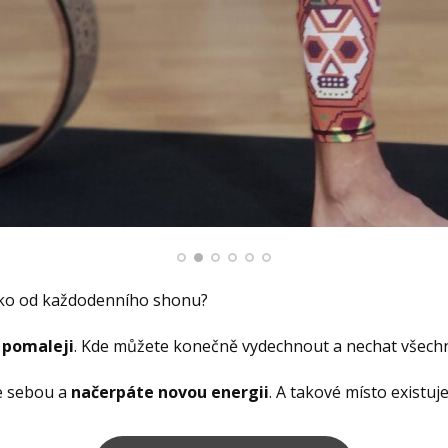
eko od každodenního shonu?
 pomaleji
. Kde můžete konečně vydechnout a nechat všechn
se sebou a
načerpáte novou energii
. A takové místo existuj