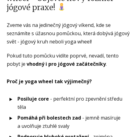
jógové praxe!
Zveme vás na jedinečný jógový víkend, kde se
seznámíte s úžasnou pomůckou, která dobývá jógový
svět - jógový kruh neboli yoga wheel!
Pokud tuto pomůcku vidíte poprvé, nevadí, tento
pobyt je
vhodný i pro jógové začátečníky
.
Proč je yoga wheel tak výjimečný?
Posiluje core
- perfektní pro zpevnění středu
těla
Pomáhá při bolestech zad
- jemně masíruje
a uvolňuje ztuhlé svaly
Podporuje hluboké protažení
- zejména