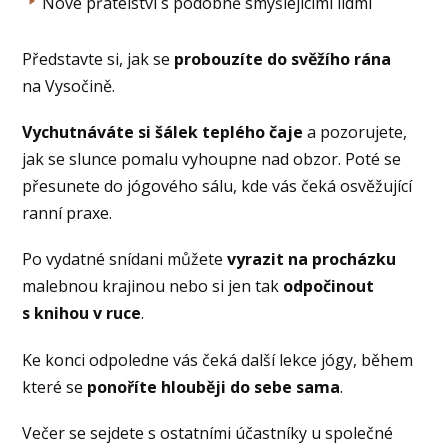
Nové přátelství s podobně smýšlejícími lidmi
Představte si, jak se
probouzíte do svěžího rána
na Vysočině.
Vychutnáváte si šálek teplého čaje
a pozorujete,
jak se slunce pomalu vyhoupne nad obzor. Poté se
přesunete do jógového sálu, kde vás čeká osvěžující
ranní praxe.
Po vydatné snídani můžete
vyrazit na procházku
malebnou krajinou nebo si jen tak
odpočinout
s knihou v ruce
.
Ke konci odpoledne vás čeká další lekce jógy, během
které se
ponoříte hlouběji do sebe sama
.
Večer se sejdete s ostatními účastníky u společné