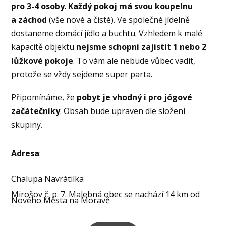
pro 3-4 osoby
.
Každý pokoj má svou koupelnu
a záchod
(vše nové a čisté). Ve společné jídelně
dostaneme domácí jídlo a buchtu. Vzhledem k malé
kapacitě objektu
nejsme schopni zajistit 1 nebo 2
lůžkové pokoje
. To vám ale nebude vůbec vadit,
protože se vždy sejdeme super parta.
Připomínáme, že
pobyt je vhodný i pro jógové
začátečníky
. Obsah bude upraven dle složení
skupiny.
Adresa
:
Chalupa Navrátilka
Mirošov č. p. 7. Malebná obec se nachází 14 km od
Nového Města na Moravě