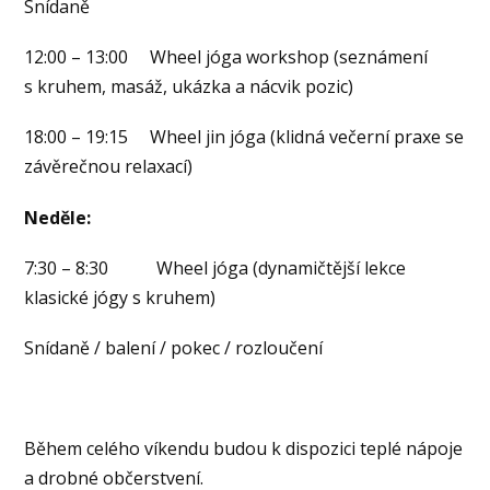
Snídaně
12:00 – 13:00 Wheel jóga workshop (seznámení
s kruhem, masáž, ukázka a nácvik pozic)
18:00 – 19:15 Wheel jin jóga (klidná večerní praxe se
závěrečnou relaxací)
Neděle:
7:30 – 8:30 Wheel jóga (dynamičtější lekce
klasické jógy s kruhem)
Snídaně / balení / pokec / rozloučení
Během celého víkendu budou k dispozici teplé nápoje
a drobné občerstvení.