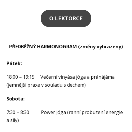
O LEKTORCE
PŘEDBĚŽNÝ HARMONOGRAM (změny vyhrazeny)
Pátek:
18:00 – 19:15 Večerní vinyása jóga a pránájáma
(jemnější praxe v souladu s dechem)
Sobota:
7:30 – 8:30 Power jóga (ranní probuzení energie
a síly)