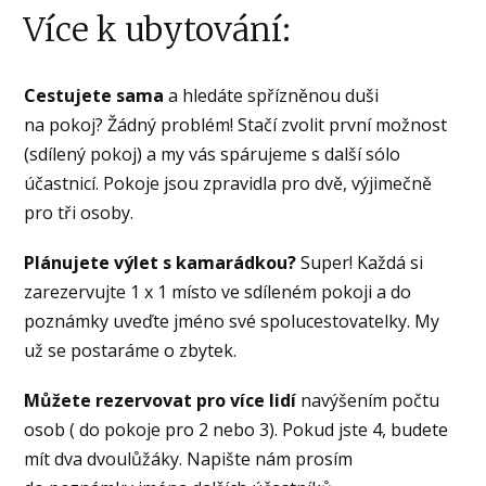
Více k ubytování:
Cestujete sama
a hledáte spřízněnou duši
na pokoj? Žádný problém! Stačí zvolit první možnost
(sdílený pokoj) a my vás spárujeme s další sólo
účastnicí. Pokoje jsou zpravidla pro dvě, výjimečně
pro tři osoby.
Plánujete výlet s kamarádkou?
Super! Každá si
zarezervujte 1 x 1 místo ve sdíleném pokoji a do
poznámky uveďte jméno své spolucestovatelky. My
už se postaráme o zbytek.
Můžete rezervovat pro více lidí
navýšením počtu
osob ( do pokoje pro 2 nebo 3). Pokud jste 4, budete
mít dva dvoulůžáky. Napište nám prosím