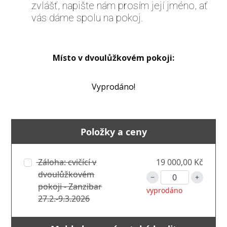
zvlášť, napište nám prosím její jméno, ať
vás dáme spolu na pokoj.
Místo v dvoulůžkovém pokoji:
Vyprodáno!
Položky a ceny
Záloha: cvičící v
19 000,00 Kč
dvoulůžkovém
pokoji - Zanzibar
vyprodáno
27.2.-9.3.2026