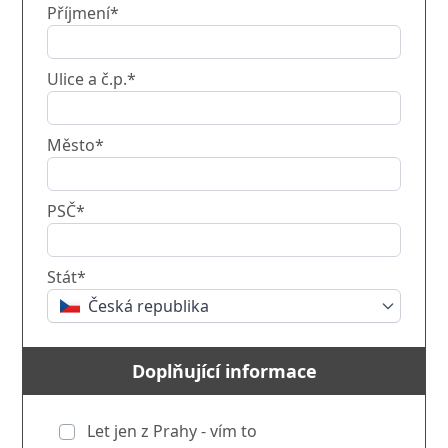
Příjmení*
Ulice a č.p.*
Město*
PSČ*
Stát*
Česká republika
Doplňující informace
Let jen z Prahy - vím to