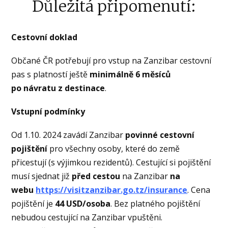
Důležitá připomenutí:
Cestovní doklad
Občané ČR potřebují pro vstup na Zanzibar cestovní
pas s platností ještě
minimálně 6 měsíců
po návratu z destinace
.
Vstupní podmínky
Od 1.10. 2024 zavádí Zanzibar
povinné cestovní
pojištění
pro všechny osoby, které do země
přicestují (s výjimkou rezidentů). Cestující si pojištění
musí sjednat již
před cestou
na Zanzibar
na
webu
https://visitzanzibar.go.tz/insurance
. Cena
pojištění je
44 USD/osoba
. Bez platného pojištění
nebudou cestující na Zanzibar vpuštěni.