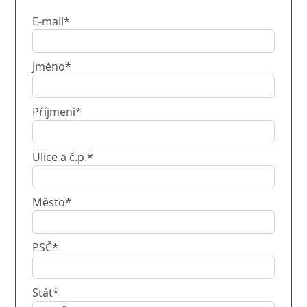
E-mail*
Jméno*
Příjmení*
Ulice a č.p.*
Město*
PSČ*
Stát*