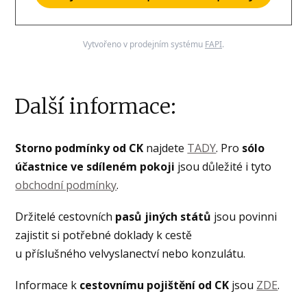
Vytvořeno v prodejním systému
FAPI
.
Další informace:
Storno podmínky od CK
najdete
TADY
. Pro
sólo
účastnice ve sdíleném pokoji
jsou důležité i tyto
obchodní podmínky
.
Držitelé cestovních
pasů jiných států
jsou povinni
zajistit si potřebné doklady k cestě
u příslušného velvyslanectví nebo konzulátu.
Informace k
cestovnímu pojištění
od CK
jsou
ZDE
.