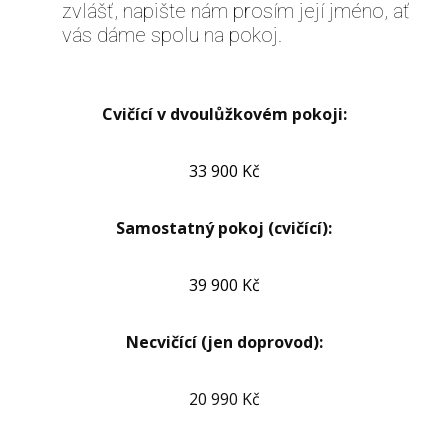
zvlášť, napište nám prosím její jméno, ať
vás dáme spolu na pokoj.
Cvičící v dvoulůžkovém pokoji:
33 900 Kč
Samostatný pokoj (cvičící):
39 900 Kč
Necvičící (jen doprovod):
20 990 Kč