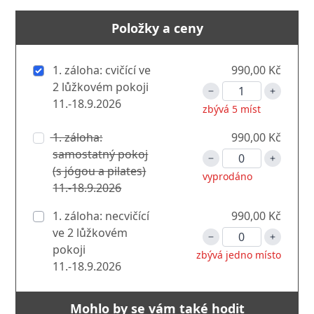
Položky a ceny
1. záloha: cvičící ve
990,00 Kč
2 lůžkovém pokoji
11.-18.9.2026
zbývá 5 míst
1. záloha:
990,00 Kč
samostatný pokoj
(s jógou a pilates)
vyprodáno
11.-18.9.2026
1. záloha: necvičící
990,00 Kč
ve 2 lůžkovém
pokoji
zbývá jedno místo
11.-18.9.2026
Mohlo by se vám také hodit