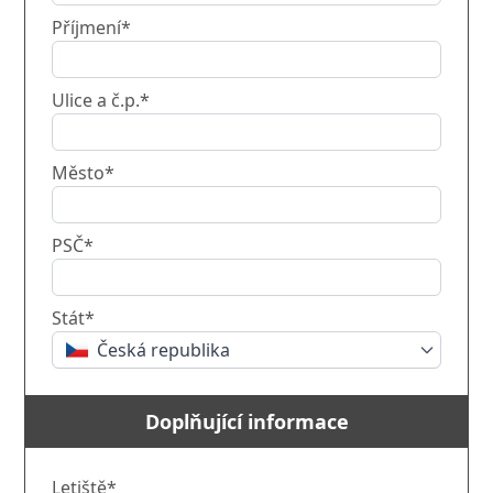
Příjmení*
Ulice a č.p.*
Město*
PSČ*
Stát*
Česká republika
Doplňující informace
Letiště*