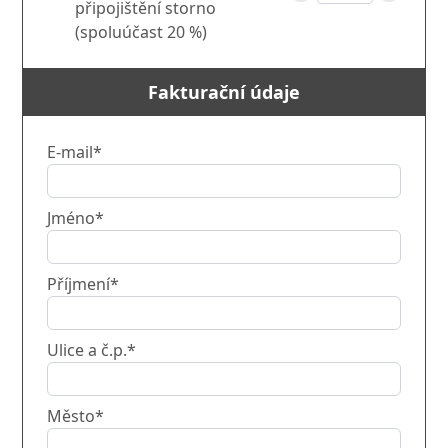
připojištění storno
(spoluúčast 20 %)
Fakturační údaje
E-mail*
Jméno*
Příjmení*
Ulice a č.p.*
Město*