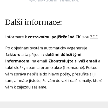
Vytvořeno v prodejním systému
FAPI
.
Další informace:
Informace k
cestovnímu pojištění
od CK
jsou
ZDE
.
Po objednání systém automaticky vygeneruje
fakturu
a ta přijde i
s dalšími důležitými
informacemi
na email.
Zkontrolujte si váš email
a
také složky spam a promo akce (hromadné). Pokud
vám zpráva nepřišla do hlavní pošty, přesuňte si ji
tam, ať máte jistotu, že vám dorazí i další emaily, které
vám k zájezdu zašleme.