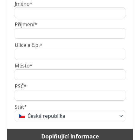
Jméno*
Příjmení*
Ulice a č.p.*
Město*
PSČ*
Stát*
Česká republika
Doplňující informace