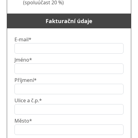
(spoluúčast 20 %)
Fakturační údaje
E-mail*
Jméno*
Příjmení*
Ulice a č.p.*
Město*