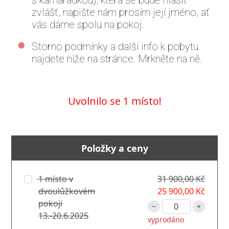
s kamarádkou), která se bude hlásit
zvlášť, napište nám prosím její jméno, ať
vás dáme spolu na pokoj.
Storno podmínky a další info k pobytu
najdete níže na stránce. Mrkněte na ně.
Uvolnilo se 1 místo!
Položky a ceny
1 místo v
31 900,00 Kč
dvoulůžkovém
25 900,00 Kč
pokoji
13.-20.6.2025
vyprodáno