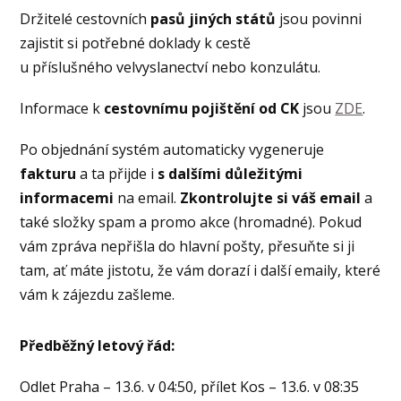
Držitelé cestovních
pasů jiných států
jsou povinni
zajistit si potřebné doklady k cestě
u příslušného velvyslanectví nebo konzulátu.
Informace k
cestovnímu pojištění
od CK
jsou
ZDE
.
Po objednání systém automaticky vygeneruje
fakturu
a ta přijde i
s dalšími důležitými
informacemi
na email.
Zkontrolujte si váš email
a
také složky spam a promo akce (hromadné). Pokud
vám zpráva nepřišla do hlavní pošty, přesuňte si ji
tam, ať máte jistotu, že vám dorazí i další emaily, které
vám k zájezdu zašleme.
Předběžný letový řád:
Odlet Praha – 13.6. v 04:50, přílet Kos – 13.6. v 08:35