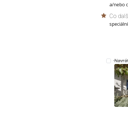
a/nebo 
Co dal
speciáln
Navrát