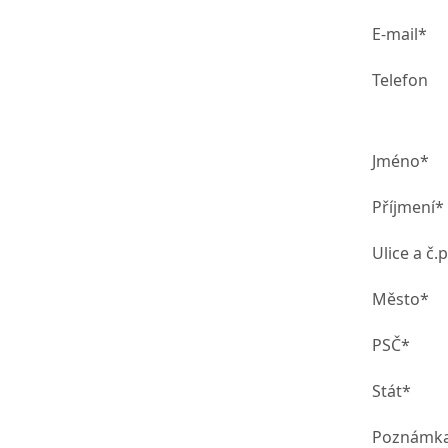
E-mail*
Telefon
Jméno*
Příjmení*
Ulice a č.p
Město*
PSČ*
Stát*
Poznámk