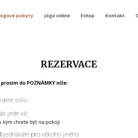
Jógové pobyty
Jóga online
Eshop
Kontakt
REZERVACE
 prosím do POZNÁMKY níže:
jedete sólo
vás jede víc
 s kým chcete být na pokoji
objednáváte pro někoho jiného