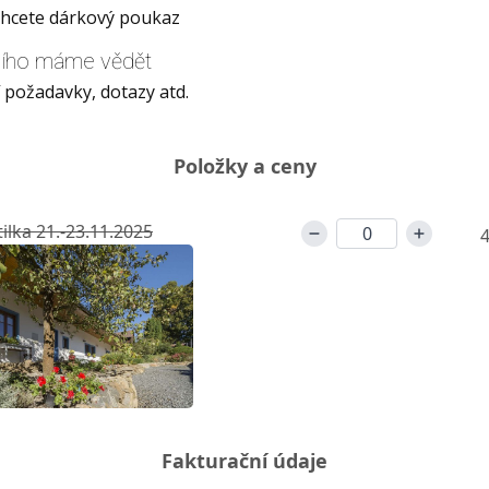
chcete dárkový poukaz
šího máme vědět
í požadavky, dotazy atd.
Položky a ceny
ilka 21.-23.11.2025
4
Fakturační údaje