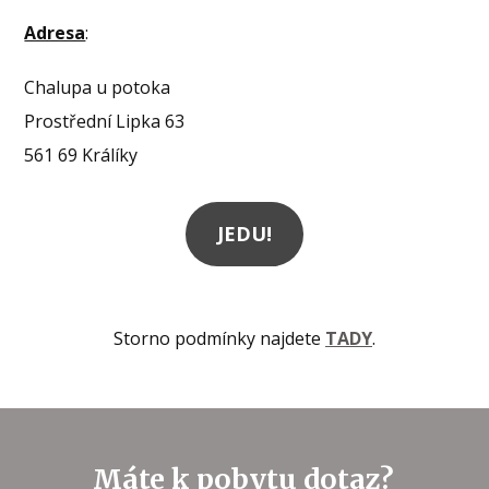
Adresa
:
Chalupa u potoka
Prostřední Lipka 63
561 69 Králíky
JEDU!
Storno podmínky najdete
TADY
.
Máte k pobytu dotaz?