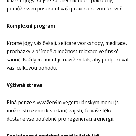
lekcemi jógy. Ať jste začátečník nebo pokročilý,
pomůže vám posunout vaši praxi na novou úroveň.
Komplexní program
Kromě jógy vás čekají, selfcare workshopy, meditace,
procházky v přírodě a možnost relaxace ve finské
sauně. Každý moment je navržen tak, aby podporoval
vaši celkovou pohodu.
Výživná strava
Plná penze s vyváženým vegetariánským menu (s
možností uzenin k snídani) zajistí, že vaše tělo
dostane vše potřebné pro regeneraci a energii.
Společenství podobně smýšlejících lidí