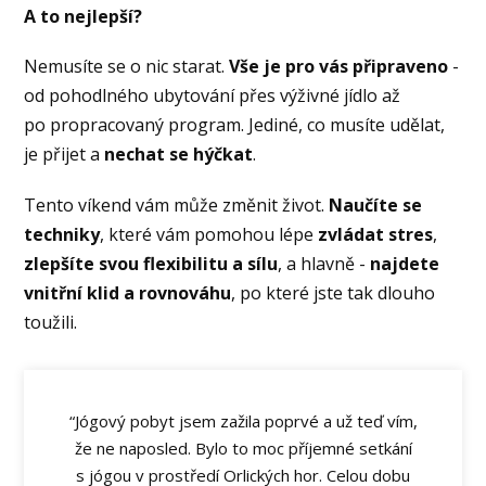
A to nejlepší?
Nemusíte se o nic starat.
Vše je pro vás připraveno
-
od pohodlného ubytování přes výživné jídlo až
po propracovaný program. Jediné, co musíte udělat,
je přijet a
nechat se hýčkat
.
Tento víkend vám může změnit život.
Naučíte se
techniky
, které vám pomohou lépe
zvládat stres
,
zlepšíte svou flexibilitu a sílu
, a hlavně -
najdete
vnitřní klid a rovnováhu
, po které jste tak dlouho
toužili.
“Jógový pobyt jsem zažila poprvé a už teď vím,
že ne naposled. Bylo to moc příjemné setkání
s jógou v prostředí Orlických hor. Celou dobu