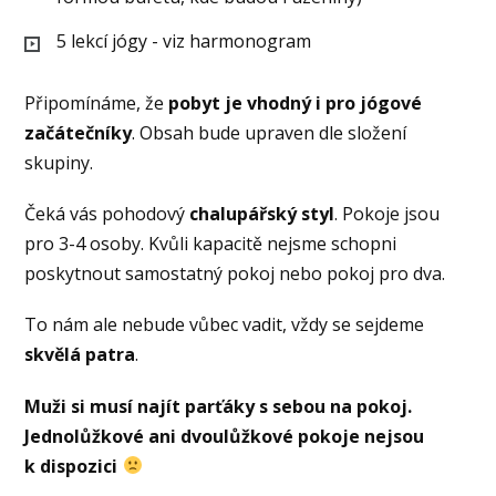
5 lekcí jógy - viz harmonogram
Připomínáme, že
pobyt je vhodný i pro jógové
začátečníky
. Obsah bude upraven dle složení
skupiny.
Čeká vás pohodový
chalupářský styl
. Pokoje jsou
pro 3-4 osoby. Kvůli kapacitě nejsme schopni
poskytnout samostatný pokoj nebo pokoj pro dva.
To nám ale nebude vůbec vadit, vždy se sejdeme
skvělá patra
.
Muži si musí najít parťáky s sebou na pokoj.
Jednolůžkové ani dvoulůžkové pokoje nejsou
k dispozici