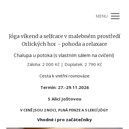
MENU
Jóga víkend a selfcare v malebném prostředí
Orlických hor - pohoda a relaxace
Chalupa u potoka (s vlastním sálem na cvičení)
Záloha:
2 000 Kč |
Doplatek:
2 790 Kč
Cesta k vnitřní rovnováze
Termín: 27.-29.11.2026
S Alicí Joštovou
V CENĚ JSOU 2 NOCI,
PLNÁ PENZE A 5 LEKCÍ JÓGY
Vhodné i pro začátečníky