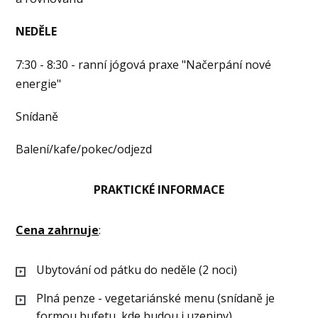
NEDĚLE
7:30 - 8:30 - ranní jógová praxe "Načerpání nové
energie"
Snídaně
Balení/kafe/pokec/odjezd
PRAKTICKÉ INFORMACE
Cena zahrnuje
:
Ubytování od pátku do neděle (2 noci)
Plná penze - vegetariánské menu (snídaně je
formou bufetu, kde budou i uzeniny)