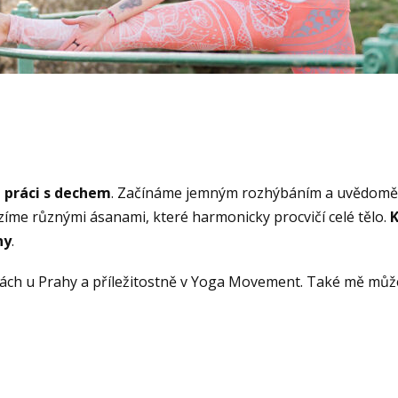
 práci s dechem
. Začínáme jemným rozhýbáním a uvědomění
zíme různými ásanami, které harmonicky procvičí celé tělo.
K
ny
.
kách u Prahy a příležitostně v Yoga Movement. Také mě můž