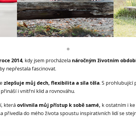
roce 2014
, kdy jsem procházela
náročným životním obdo
oby nepřestala fascinovat.
se
zlepšuje můj dech, flexibilita a síla těla
. S prohlubující
přináší i vnitřní klid a rovnováhu.
í, která
ovlivnila můj přístup k sobě samé,
k ostatním i k
 a přivedla do mého života spoustu inspirativních lidí se st