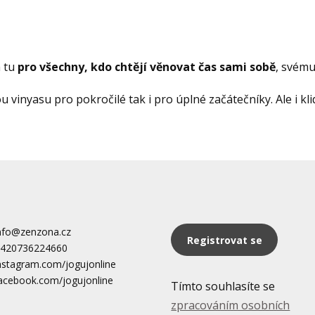
m tu
pro všechny, kdo chtějí věnovat čas sami sobě
, svému
vinyasu pro pokročilé tak i pro úplné začátečníky. Ale i klid
nfo@zenzona.cz
Registrovat se
420736224660
nstagram.com/jogujonline
acebook.com/jogujonline
Tímto souhlasíte se
zpracováním osobních