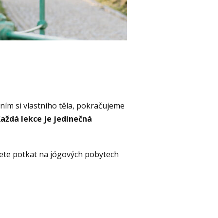
m si vlastního těla, pokračujeme
aždá lekce je jedinečná
ete potkat na jógových pobytech