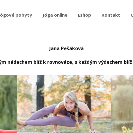
Jógové pobyty
Jóga online
Eshop
Kontakt
Jana Pešáková
ým nádechem blíž k rovnováze, s každým výdechem blíž 