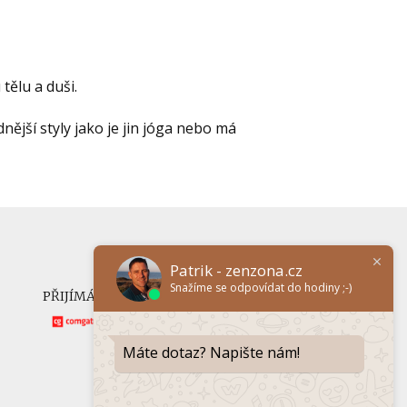
 tělu a duši.
nější styly jako je jin jóga nebo má
Patrik - zenzona.cz
Snažíme se odpovídat do hodiny ;-)
PŘIJÍMÁME ONLINE PLATBY
Máte dotaz? Napište nám!