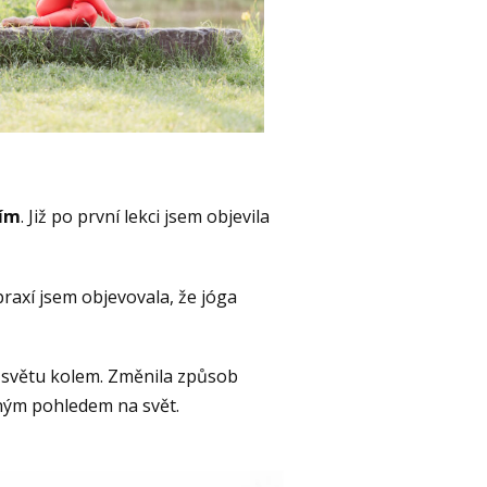
bím
. Již po první lekci jsem objevila
 praxí jsem objevovala, že jóga
e světu kolem. Změnila způsob
ejným pohledem na svět.