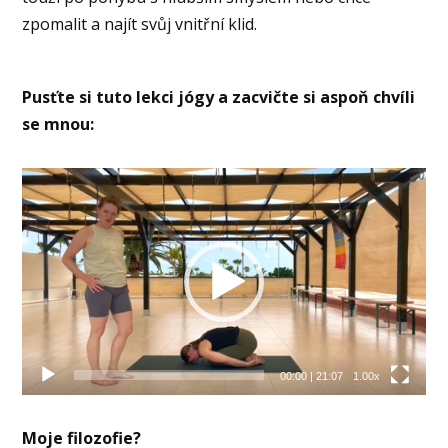
zpomalit a najít svůj vnitřní klid.
Pusťte si tuto lekci jógy a zacvičte si aspoň chvíli
se mnou:
Video
přehrávač
00:00
|
21:07
1.00x
Moje filozofie?