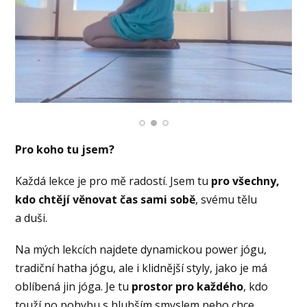
Pro koho tu jsem?
Každá lekce je pro mě radostí. Jsem tu
pro všechny,
kdo chtějí věnovat čas sami sobě
, svému tělu
a duši.
Na mých lekcích najdete dynamickou power jógu,
tradiční hatha jógu, ale i klidnější styly, jako je má
oblíbená jin jóga. Je tu
prostor pro každého
, kdo
touží po pohybu s hlubším smyslem nebo chce