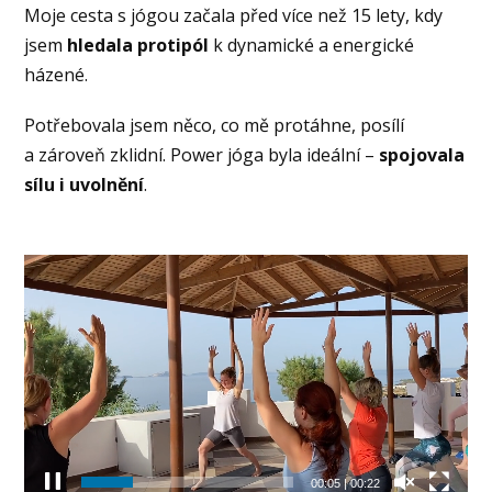
Moje cesta s jógou začala před více než 15 lety, kdy
jsem
hledala protipól
k dynamické a energické
házené.
Potřebovala jsem něco, co mě protáhne, posílí
a zároveň zklidní. Power jóga byla ideální –
spojovala
sílu i uvolnění
.
Video
přehrávač
00:06
|
00:22