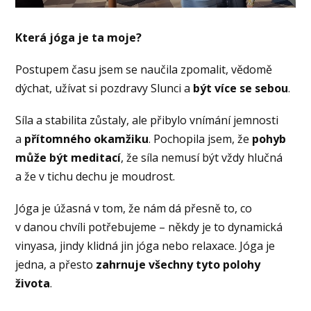
Která jóga je ta moje?
Postupem času jsem se naučila zpomalit, vědomě
dýchat, užívat si pozdravy Slunci a
být více se sebou
.
Síla a stabilita zůstaly, ale přibylo vnímání jemnosti
a
přítomného okamžiku
. Pochopila jsem, že
pohyb
může být meditací
, že síla nemusí být vždy hlučná
a že v tichu dechu je moudrost.
Jóga je úžasná v tom, že nám dá přesně to, co
v danou chvíli potřebujeme – někdy je to dynamická
vinyasa, jindy klidná jin jóga nebo relaxace. Jóga je
jedna, a přesto
zahrnuje všechny tyto polohy
života
.