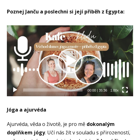
Poznej Janču a poslechni si její přiběh z Egypta:
Video
přehrávač
00:00
|
35:36
1.00x
Jóga a ajurvéda
Ajurvéda, věda o životě, je pro mě
dokonalým
doplňkem jógy
. Učí nás žít v souladu s přirozeností,