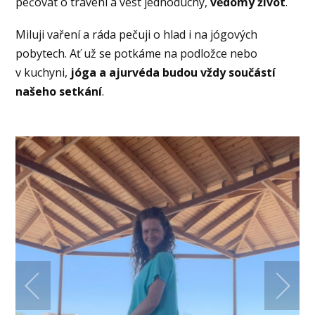
pečovat o trávení a vést jednoduchý,
vědomý život
.
Miluji vaření a ráda pečuji o hlad i na jógových
pobytech. Ať už se potkáme na podložce nebo
v kuchyni,
jóga a ajurvéda budou vždy součástí
našeho setkání
.