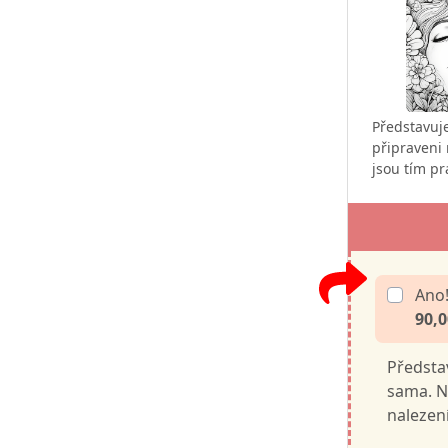
Představuje
připraveni
jsou tím p
Ano!
90,0
Představ
sama. N
nalezení