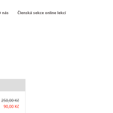
O nás
Členská sekce online lekcí
250,00 Kč
90,00 Kč