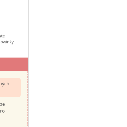
ste
lovánky
uhých
ebe
pro