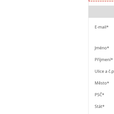
E-mail*
Jméno*
Příjmení*
Ulice a č.p
Město*
PSČ*
Stát*