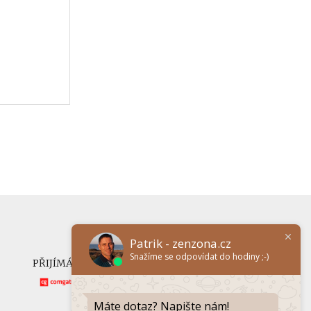
Patrik - zenzona.cz
Snažíme se odpovídat do hodiny ;-)
PŘIJÍMÁME ONLINE PLATBY
Máte dotaz? Napište nám!