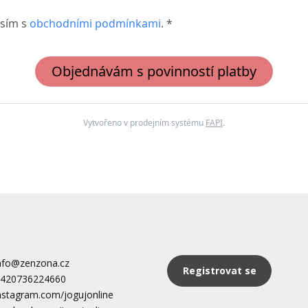
sím s
obchodními podmínkami
. *
Objednávám s povinností platby
Vytvořeno v prodejním systému
FAPI
.
nfo@zenzona.cz
Registrovat se
420736224660
nstagram.com/jogujonline